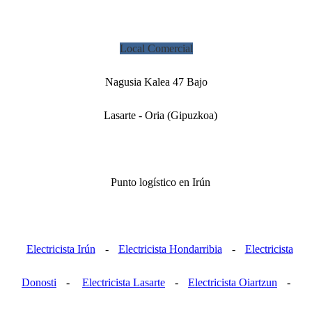
Local Comercial
Nagusia Kalea 47 Bajo
Lasarte - Oria (Gipuzkoa)
Punto logístico en Irún
Electricista Irún
-
Electricista Hondarribia
-
Electricista
Donosti
-
Electricista Lasarte
-
Electricista Oiartzun
-